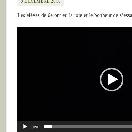
8 DÉCEMBRE 2016
Les élèves de 6e ont eu la joie et le bonheur de s’ess
Lecteur
vidéo
00:00