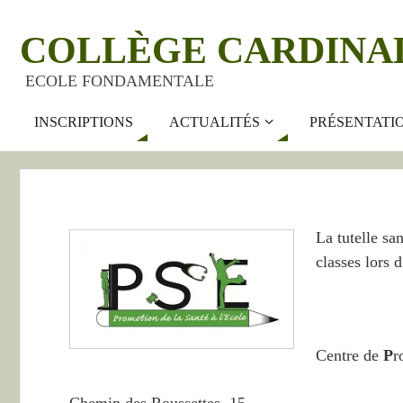
COLLÈGE CARDINA
ECOLE FONDAMENTALE
INSCRIPTIONS
ACTUALITÉS
PRÉSENTATI
La tutelle sa
classes lors 
Centre de
P
r
Chemin des Roussettes, 15