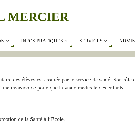
L MERCIER
ON
INFOS PRATIQUES
SERVICES
ADMIN
nitaire des élèves est assurée par le service de santé. Son rôle 
d’une invasion de poux que la visite médicale des enfants.
omotion de la
S
anté à l’
E
cole,