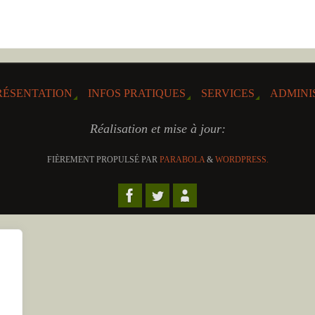
RÉSENTATION
INFOS PRATIQUES
SERVICES
ADMINI
Réalisation et mise à jour:
FIÈREMENT PROPULSÉ PAR
PARABOLA
&
WORDPRESS.