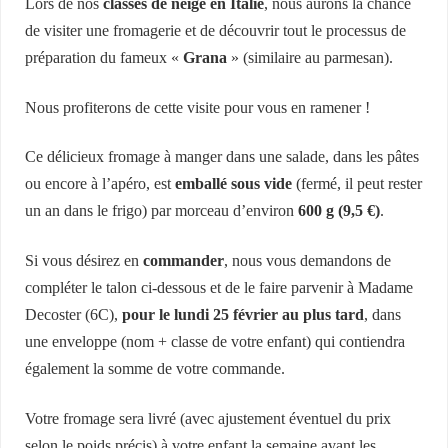
Lors de nos
classes de neige en Italie
, nous aurons la chance
de visiter une fromagerie et de découvrir tout le processus de
préparation du fameux «
Grana
» (similaire au parmesan).
Nous profiterons de cette visite pour vous en ramener !
Ce délicieux fromage à manger dans une salade, dans les pâtes
ou encore à l’apéro, est
emballé sous vide
(fermé, il peut rester
un an dans le frigo) par morceau d’environ
600 g (9,5 €)
.
Si vous désirez en
commander
, nous vous demandons de
compléter le talon ci-dessous et de le faire parvenir à Madame
Decoster (6C),
pour le lundi 25 février au plus tard
, dans
une enveloppe (nom + classe de votre enfant) qui contiendra
également la somme de votre commande.
Votre fromage sera livré (avec ajustement éventuel du prix
selon le poids précis) à votre enfant la semaine avant les