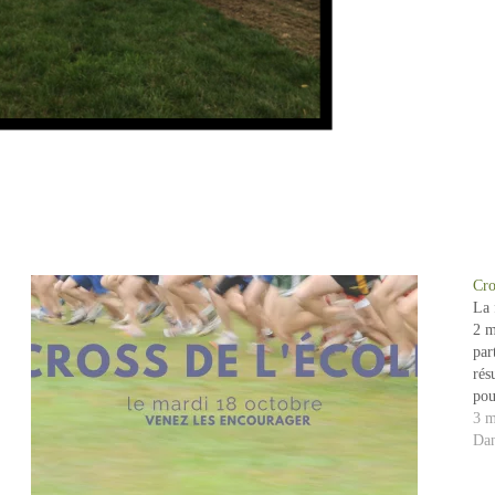
Cro
La 
2 m
par
rés
pou
3 m
Dan