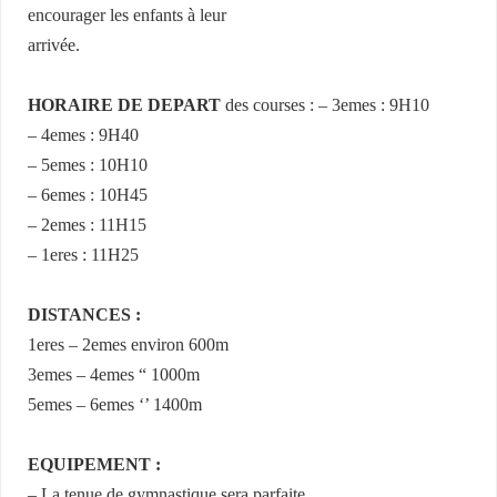
encourager les enfants à leur
arrivée.
HORAIRE DE DEPART
des courses : – 3emes : 9H10
– 4emes : 9H40
– 5emes : 10H10
– 6emes : 10H45
– 2emes : 11H15
– 1eres : 11H25
DISTANCES :
1eres – 2emes environ 600m
3emes – 4emes “ 1000m
5emes – 6emes ‘’ 1400m
EQUIPEMENT :
– La tenue de gymnastique sera parfaite.