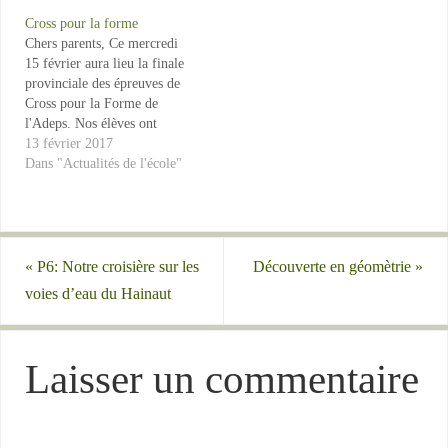
Cross pour la forme
Chers parents, Ce mercredi
15 février aura lieu la finale
provinciale des épreuves de
Cross pour la Forme de
l'Adeps. Nos élèves ont
participer en octobre dernier
13 février 2017
à la première manche de cette
Dans "Actualités de l'école"
organisation au stade Gaston
Reiff et nombreux d'entre
eux se sont qualifiés pour
participer à cette finale. Voir
sur…
«
P6: Notre croisière sur les
Découverte en géomètrie
»
voies d’eau du Hainaut
Laisser un commentaire