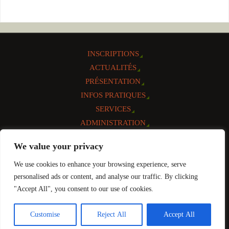
INSCRIPTIONS
ACTUALITÉS
PRÉSENTATION
INFOS PRATIQUES
SERVICES
ADMINISTRATION
AGENDA
We value your privacy
CONTACT
We use cookies to enhance your browsing experience, serve
Réalisation et mise à jour:
personalised ads or content, and analyse our traffic. By clicking
"Accept All", you consent to our use of cookies.
FIÈREMENT PROPULSÉ PAR
PARABOLA
&
WORDPRESS.
Customise
Reject All
Accept All