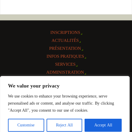
INSCRIPTIONS
ACTUALITÉS
PRÉSENTATION
INFOS PRATIQUES
SERVICES
ADMINISTRATION
AGENDA
We value your privacy
CONTACT
We use cookies to enhance your browsing experience, serve
Réalisation et mise à jour:
personalised ads or content, and analyse our traffic. By clicking
"Accept All", you consent to our use of cookies.
FIÈREMENT PROPULSÉ PAR
PARABOLA
&
WORDPRESS.
Customise
Reject All
Accept All