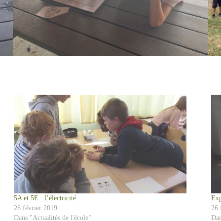
5A et 5E : l’électricité
Exp
26 février 2019
26 
Dans "Actualités de l'école"
Dan