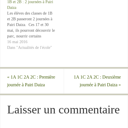
1B et 2B : 2 journées à Pairi
nature ». Celles-ci ont pour
dans une des classes
Daiza
but de « couper » le rythme
concernées, il aura reçu un…
Les élèves des classes de 1B
scolaire habituel durant cette
et 2B passeront 2 journées à
longue période hivernale de
Pairi Daiza. Ces 17 et 30
8…
mai, ils pourront découvrir le
parc, nourrir certains
animaux et bien d'autres
16 mai 2016
choses encore.
Dans "Actualités de l'école"
«
1A 1C 2A 2C : Première
1A 1C 2A 2C : Deuxième
journée à Pairi Daiza
journée à Pairi Daiza
»
Laisser un commentaire