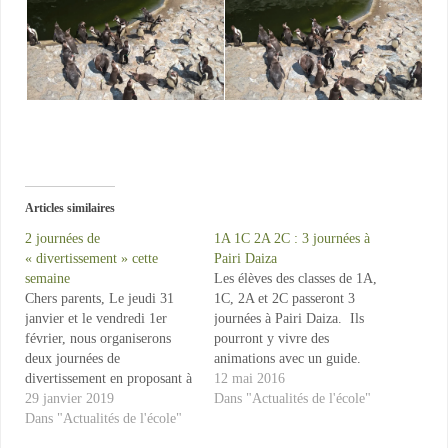
Articles similaires
2 journées de
1A 1C 2A 2C : 3 journées à
« divertissement » cette
Pairi Daiza
semaine
Les élèves des classes de 1A,
Chers parents, Le jeudi 31
1C, 2A et 2C passeront 3
janvier et le vendredi 1er
journées à Pairi Daiza. Ils
février, nous organiserons
pourront y vivre des
deux journées de
animations avec un guide.
divertissement en proposant à
Au programme : découverte
12 mai 2016
nos élèves des activités
29 janvier 2019
des classes d'animaux,
Dans "Actualités de l'école"
sportives, artistiques, jeux de
Dans "Actualités de l'école"
nourrissage, approche des
société et de « découverte
reptiles, ... Si votre enfant est